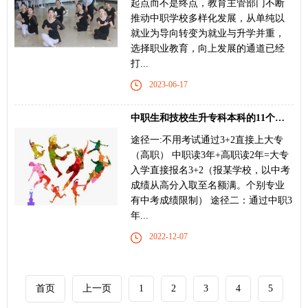
起点而不是终点，教育主管部门不断
推动中职学校多样化发展，从单纯以
就业为导向转变为就业与升学并重，
选择职业教育，向上发展的通道已经
打...
2023-06-17
中职生和技校生升专科本科的11个途径
途径一:不用考试通过3+2直接上大专
（高职） 中职读3年+高职读2年=大专
入学直接报名3+2（报某学校，以中考
成绩从高分入取至名额满。个别专业
有中考成绩限制） 途径二：通过中职3
年...
2022-12-07
首页
上一页
1
2
3
4
5