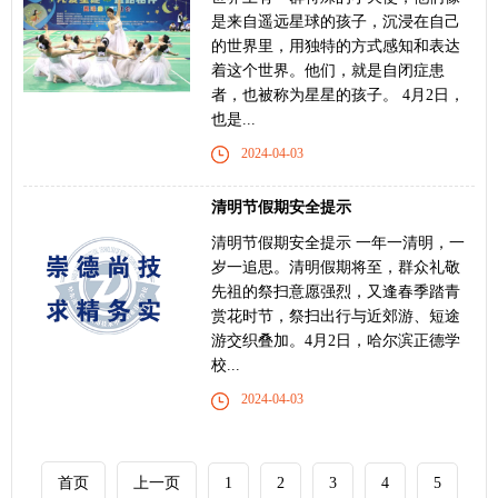
是来自遥远星球的孩子，沉浸在自己
的世界里，用独特的方式感知和表达
着这个世界。他们，就是自闭症患
者，也被称为星星的孩子。 4月2日，
也是...
2024-04-03
清明节假期安全提示
清明节假期安全提示 一年一清明，一
岁一追思。清明假期将至，群众礼敬
先祖的祭扫意愿强烈，又逢春季踏青
赏花时节，祭扫出行与近郊游、短途
游交织叠加。4月2日，哈尔滨正德学
校...
2024-04-03
首页
上一页
1
2
3
4
5